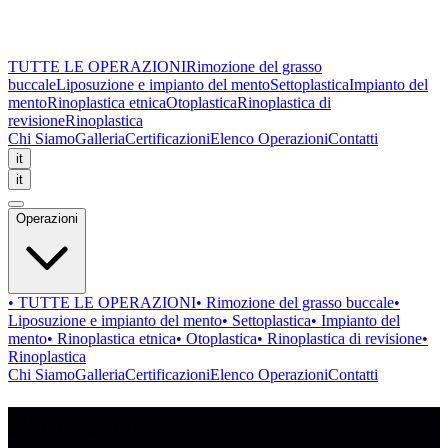
TUTTE LE OPERAZIONI
Rimozione del grasso
buccale
Liposuzione e impianto del mento
Settoplastica
Impianto del
mento
Rinoplastica etnica
Otoplastica
Rinoplastica di
revisione
Rinoplastica
Chi Siamo
Galleria
Certificazioni
Elenco Operazioni
Contatti
it
it
Operazioni
•
TUTTE LE OPERAZIONI
•
Rimozione del grasso buccale
•
Liposuzione e impianto del mento
•
Settoplastica
•
Impianto del
mento
•
Rinoplastica etnica
•
Otoplastica
•
Rinoplastica di revisione
•
Rinoplastica
Chi Siamo
Galleria
Certificazioni
Elenco Operazioni
Contatti
Procedure