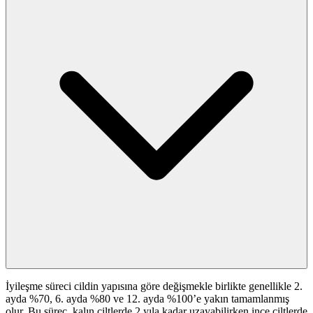
İyileşme süreci cildin yapısına göre değişmekle birlikte genellikle 2.
ayda %70, 6. ayda %80 ve 12. ayda %100’e yakın tamamlanmış
olur. Bu süreç, kalın ciltlerde 2 yıla kadar uzayabilirken ince ciltlerde