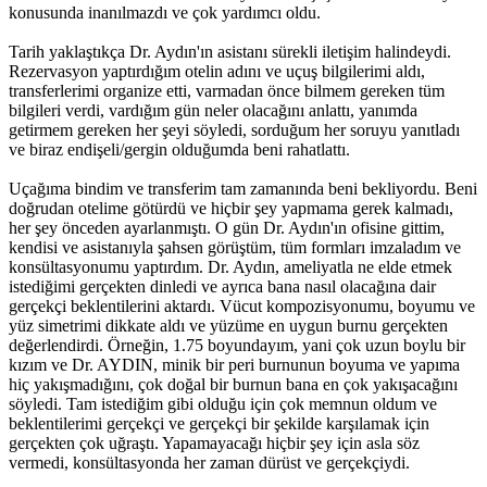
konusunda inanılmazdı ve çok yardımcı oldu.
Tarih yaklaştıkça Dr. Aydın'ın asistanı sürekli iletişim halindeydi.
Rezervasyon yaptırdığım otelin adını ve uçuş bilgilerimi aldı,
transferlerimi organize etti, varmadan önce bilmem gereken tüm
bilgileri verdi, vardığım gün neler olacağını anlattı, yanımda
getirmem gereken her şeyi söyledi, sorduğum her soruyu yanıtladı
ve biraz endişeli/gergin olduğumda beni rahatlattı.
Uçağıma bindim ve transferim tam zamanında beni bekliyordu. Beni
doğrudan otelime götürdü ve hiçbir şey yapmama gerek kalmadı,
her şey önceden ayarlanmıştı. O gün Dr. Aydın'ın ofisine gittim,
kendisi ve asistanıyla şahsen görüştüm, tüm formları imzaladım ve
konsültasyonumu yaptırdım. Dr. Aydın, ameliyatla ne elde etmek
istediğimi gerçekten dinledi ve ayrıca bana nasıl olacağına dair
gerçekçi beklentilerini aktardı. Vücut kompozisyonumu, boyumu ve
yüz simetrimi dikkate aldı ve yüzüme en uygun burnu gerçekten
değerlendirdi. Örneğin, 1.75 boyundayım, yani çok uzun boylu bir
kızım ve Dr. AYDIN, minik bir peri burnunun boyuma ve yapıma
hiç yakışmadığını, çok doğal bir burnun bana en çok yakışacağını
söyledi. Tam istediğim gibi olduğu için çok memnun oldum ve
beklentilerimi gerçekçi ve gerçekçi bir şekilde karşılamak için
gerçekten çok uğraştı. Yapamayacağı hiçbir şey için asla söz
vermedi, konsültasyonda her zaman dürüst ve gerçekçiydi.