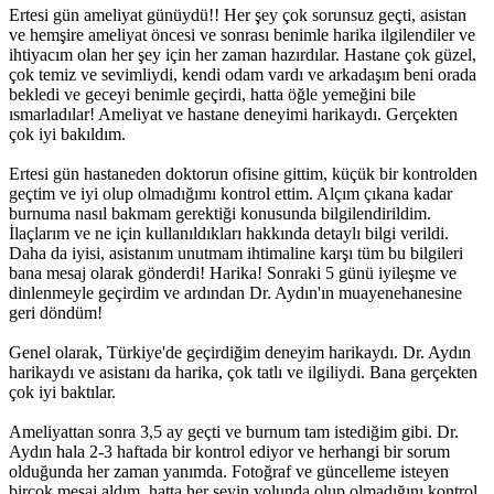
Ertesi gün ameliyat günüydü!! Her şey çok sorunsuz geçti, asistan
ve hemşire ameliyat öncesi ve sonrası benimle harika ilgilendiler ve
ihtiyacım olan her şey için her zaman hazırdılar. Hastane çok güzel,
çok temiz ve sevimliydi, kendi odam vardı ve arkadaşım beni orada
bekledi ve geceyi benimle geçirdi, hatta öğle yemeğini bile
ısmarladılar! Ameliyat ve hastane deneyimi harikaydı. Gerçekten
çok iyi bakıldım.
Ertesi gün hastaneden doktorun ofisine gittim, küçük bir kontrolden
geçtim ve iyi olup olmadığımı kontrol ettim. Alçım çıkana kadar
burnuma nasıl bakmam gerektiği konusunda bilgilendirildim.
İlaçlarım ve ne için kullanıldıkları hakkında detaylı bilgi verildi.
Daha da iyisi, asistanım unutmam ihtimaline karşı tüm bu bilgileri
bana mesaj olarak gönderdi! Harika! Sonraki 5 günü iyileşme ve
dinlenmeyle geçirdim ve ardından Dr. Aydın'ın muayenehanesine
geri döndüm!
Genel olarak, Türkiye'de geçirdiğim deneyim harikaydı. Dr. Aydın
harikaydı ve asistanı da harika, çok tatlı ve ilgiliydi. Bana gerçekten
çok iyi baktılar.
Ameliyattan sonra 3,5 ay geçti ve burnum tam istediğim gibi. Dr.
Aydın hala 2-3 haftada bir kontrol ediyor ve herhangi bir sorum
olduğunda her zaman yanımda. Fotoğraf ve güncelleme isteyen
birçok mesaj aldım, hatta her şeyin yolunda olup olmadığını kontrol