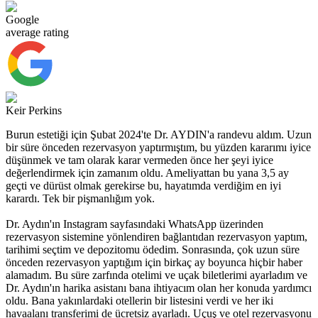
Google
average rating
Keir Perkins
Burun estetiği için Şubat 2024'te Dr. AYDIN'a randevu aldım. Uzun
bir süre önceden rezervasyon yaptırmıştım, bu yüzden kararımı iyice
düşünmek ve tam olarak karar vermeden önce her şeyi iyice
değerlendirmek için zamanım oldu. Ameliyattan bu yana 3,5 ay
geçti ve dürüst olmak gerekirse bu, hayatımda verdiğim en iyi
karardı. Tek bir pişmanlığım yok.
Dr. Aydın'ın Instagram sayfasındaki WhatsApp üzerinden
rezervasyon sistemine yönlendiren bağlantıdan rezervasyon yaptım,
tarihimi seçtim ve depozitomu ödedim. Sonrasında, çok uzun süre
önceden rezervasyon yaptığım için birkaç ay boyunca hiçbir haber
alamadım. Bu süre zarfında otelimi ve uçak biletlerimi ayarladım ve
Dr. Aydın'ın harika asistanı bana ihtiyacım olan her konuda yardımcı
oldu. Bana yakınlardaki otellerin bir listesini verdi ve her iki
havaalanı transferimi de ücretsiz ayarladı. Uçuş ve otel rezervasyonu