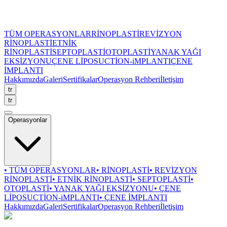
TÜM OPERASYONLAR
RİNOPLASTİ
REVİZYON
RİNOPLASTİ
ETNİK
RİNOPLASTİ
SEPTOPLASTİ
OTOPLASTİ
YANAK YAĞI
EKSİZYONU
ÇENE LİPOSUCTİON-iMPLANTI
ÇENE
İMPLANTI
Hakkımızda
Galeri
Sertifikalar
Operasyon Rehberi
İletişim
tr
tr
Operasyonlar
•
TÜM OPERASYONLAR
•
RİNOPLASTİ
•
REVİZYON
RİNOPLASTİ
•
ETNİK RİNOPLASTİ
•
SEPTOPLASTİ
•
OTOPLASTİ
•
YANAK YAĞI EKSİZYONU
•
ÇENE
LİPOSUCTİON-iMPLANTI
•
ÇENE İMPLANTI
Hakkımızda
Galeri
Sertifikalar
Operasyon Rehberi
İletişim