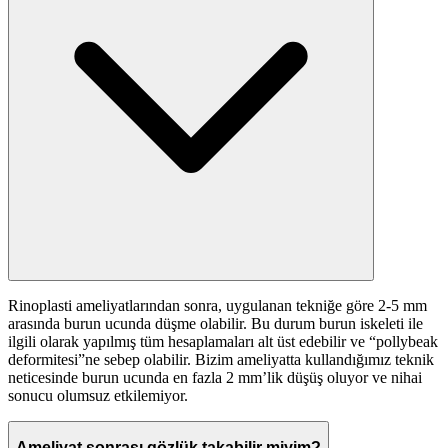
Rinoplasti ameliyatlarından sonra, uygulanan tekniğe göre 2-5 mm
arasında burun ucunda düşme olabilir. Bu durum burun iskeleti ile
ilgili olarak yapılmış tüm hesaplamaları alt üst edebilir ve “pollybeak
deformitesi”ne sebep olabilir. Bizim ameliyatta kullandığımız teknik
neticesinde burun ucunda en fazla 2 mm’lik düşüş oluyor ve nihai
sonucu olumsuz etkilemiyor.
Ameliyat sonrası gözlük takabilir miyim?