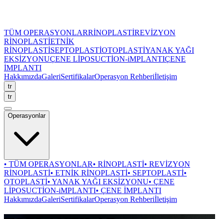
TÜM OPERASYONLAR
RİNOPLASTİ
REVİZYON
RİNOPLASTİ
ETNİK
RİNOPLASTİ
SEPTOPLASTİ
OTOPLASTİ
YANAK YAĞI
EKSİZYONU
ÇENE LİPOSUCTİON-iMPLANTI
ÇENE
İMPLANTI
Hakkımızda
Galeri
Sertifikalar
Operasyon Rehberi
İletişim
tr
tr
Operasyonlar
•
TÜM OPERASYONLAR
•
RİNOPLASTİ
•
REVİZYON
RİNOPLASTİ
•
ETNİK RİNOPLASTİ
•
SEPTOPLASTİ
•
OTOPLASTİ
•
YANAK YAĞI EKSİZYONU
•
ÇENE
LİPOSUCTİON-iMPLANTI
•
ÇENE İMPLANTI
Hakkımızda
Galeri
Sertifikalar
Operasyon Rehberi
İletişim