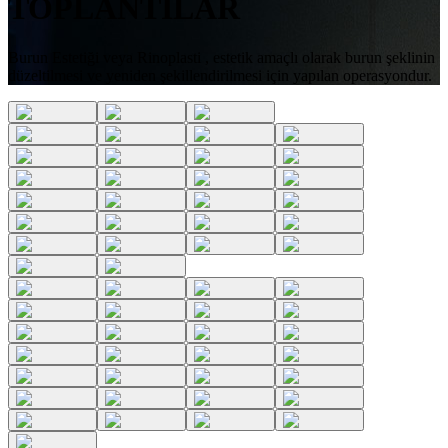
TOPLANTILAR
Burun Estetiği veya Rinoplasti , estetik amaçlı olarak burun şeklinin
düzeltilmesi ve yeniden şekillendirilmesi için yapılan operasyondur.